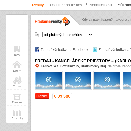
Reality
Oceniť nehnuteľnosť
Nehnuteľnosti
Súkrom
Kde sa nachádzam?
Úvodná st
Zdielať výsledky na Facebook
Zdielať výsledky na 
Byty
PREDAJ - KANCELÁRSKE PRIESTORY – (KARLO
Karlova Ves, Bratislava IV, Bratislavský kraj
. Na predaj kance
Domy
Chaty
€ 99 580
Prezrieť
Garáže
Pozemky