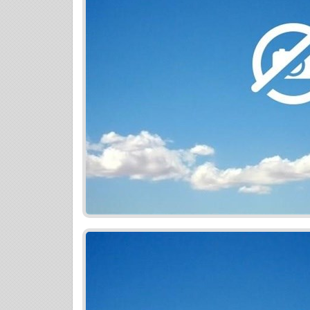
vstupné priestory a spoločné priestory, 
areálu a bytových blokov s najmodernejš
kamerový systém. Súčasťou vnútorného ar
menšie športoviská - ping-pongový stôl, p
upravenou zeleňou záhradné a sadové úp
záhradkami na pestovanie drobného ovoci
skalničkový koberec zadržiavajúci vlhkos
streche. vonkajšie parkovisko pre návšt
centrum Dubrawa : lekáreň, potraviny Tesc
škôlky, pošta, banky, dobré dopravné nap
Mestská časť Dúbravka ako aj blízkosť p
športové aktivity- cyklistické a turistick
futbalové ihriská, tenisové kurty, kúpalis
89.900,-Eur, možnosť kúpy čiastočne a