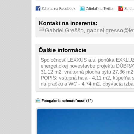
Zdielať na Facebook
Zdielať na Twitter
Zdiel
Kontakt na inzerenta:
Gabriel Greššo, gabriel.gresso@l
Ďalšie informácie
Spoločnosť LEXXUS a.s. ponúka EXKLUZÍV
energetickej novostavbe projektu DÚBRA
31,12 m2, vnútorná plocha bytu 27,36 m2 
POPIS: vstupná hala - 4,11 m2, kúpeľňa
na pračku a WC - 4,74 m2, obývacia izba 
m2 s východom na balkón - 3,76 m2. Veľmi
stranu. Cena bytu zahŕňa kvalitný štanda
zníženou parapetnou doskou + mikrovetra
Fotogaléria nehnuteľnosti
(12)
dvere so zárubňami, laminátové parkety 
- keramika SOUKUP, závesné WC, batéri
technológiou ISOkorb Schock, vlastná plyn
realizovaný renomovanou spoločnosťou 
prísne nízkoenergetické štandardy, energ