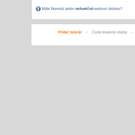
Máte škaredú alebo
nefunkčnú
webovú stránku?
Pridať inzerát
•
Často kladené otázky
•