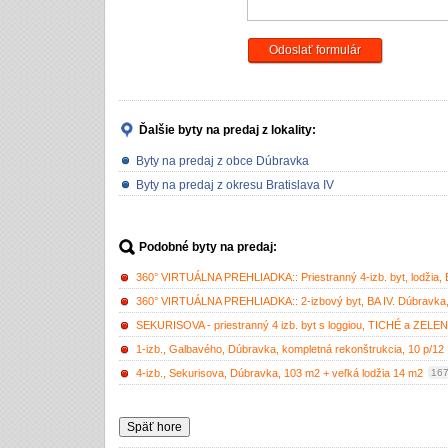
Odoslať formulár
Ďalšie byty na predaj
z lokality:
Byty na predaj z obce Dúbravka
Byty na predaj z okresu Bratislava IV
Podobné byty na predaj:
360° VIRTUÁLNA PREHLIADKA:: Priestranný 4-izb. byt, lodžia, B
360° VIRTUÁLNA PREHLIADKA:: 2-izbový byt, BA IV. Dúbravka, 
SEKURISOVA - priestranný 4 izb. byt s loggiou, TICHÉ a ZELEN
1-izb., Galbavého, Dúbravka, kompletná rekonštrukcia, 10 p/12
4-izb., Sekurisova, Dúbravka, 103 m2 + veľká lodžia 14 m2
167
Späť hore