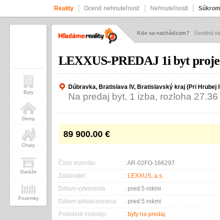
Reality
Oceniť nehnuteľnosť
Nehnuteľnosti
Súkrom
Kde sa nachádzam?
Úvodná st
LEXXUS-PREDAJ 1i byt proje
Dúbravka, Bratislava IV, Bratislavský kraj (Pri Hrubej 
Byty
Na predaj byt, 1 izba, rozloha 27.36
Domy
89 900.00
€
Chaty
Číslo inzerátu:
: AR-02FO-166297
Garáže
Zadávateľ:
:
LEXXUS, a.s.
Dátum vytvorenia
: pred 5 rokmi
Pozemky
Dátum aktualizovania
: pred 5 rokmi
Podobné inzeráty:
:
byty na predaj