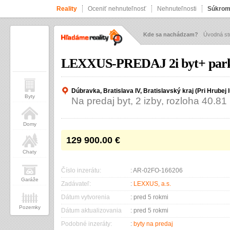
Reality
Oceniť nehnuteľnosť
Nehnuteľnosti
Súkrom
Kde sa nachádzam?
Úvodná st
LEXXUS-PREDAJ 2i byt+ park
Dúbravka, Bratislava IV, Bratislavský kraj (Pri Hrubej 
Byty
Na predaj byt, 2 izby, rozloha 40.81
Domy
129 900.00
€
Chaty
Číslo inzerátu:
: AR-02FO-166206
Garáže
Zadávateľ:
:
LEXXUS, a.s.
Dátum vytvorenia
: pred 5 rokmi
Pozemky
Dátum aktualizovania
: pred 5 rokmi
Podobné inzeráty:
:
byty na predaj