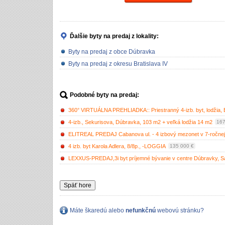
Ďalšie byty na predaj
z lokality:
Byty na predaj z obce Dúbravka
Byty na predaj z okresu Bratislava IV
Podobné byty na predaj:
360° VIRTUÁLNA PREHLIADKA:: Priestranný 4-izb. byt, lodžia, B
4-izb., Sekurisova, Dúbravka, 103 m2 + veľká lodžia 14 m2
167
ELITREAL PREDAJ Cabanova ul. - 4 izbový mezonet v 7-ročnej
4 izb. byt Karola Adlera, 8/8p., -LOGGIA
135 000 €
LEXXUS-PREDAJ,3i byt príjemné bývanie v centre Dúbravky, S
Späť hore
Máte škaredú alebo
nefunkčnú
webovú stránku?