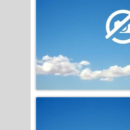
štandardy, energetická trieda domov A1, 
priestory, kontrolovaný systém vstupov d
najmodernejšími technológiami- čítačka
vnútorného areálu je moderné multifunkčn
stôl, petangové ihrisko, šachový stôl, p
úpravy, komunitné bývanie so spoločnými
zeleniny, zelené strechy, bez údržbový s
vodu, najvyššia úroveň tepelného mosta n
Výborná občianska vybavenosť: obchodné
holičstvo, čistiareň, služby, MHD, školy,
v blízkosti obchodné centrum Bory mall. 
Devínska Kobyla, ponúka rôzne športové ak
štadión, 2x bedmintonová hala, 2 futbalové
bytu ponúka panoramatický výhľad na Mal
kvalitného štandardu je 129.900,-Eur + m
aj na HÚ. TOPPONUKA