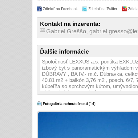
Zdielať na Facebook
Zdielať na Twitter
Zdiel
Kontakt na inzerenta:
Gabriel Greššo, gabriel.gresso@l
Ďalšie informácie
Spoločnosť LEXXUS a.s. ponúka EXKLU
izbový byt s panoramatickým výhľadom v 
DÚBRAVY , BA IV.- m.č. Dúbravka, celko
40,81 m2 + balkón 3,76 m2 , posch. 6/7, 
kúpeľňa so sprchovým kútom, umývadlom,
obývacia izba s predprípravou na kuchyns
východom na balkón - 3,76 m2, samostat
kvalitný štandard: plastové okná s izola
Fotogaléria nehnuteľnosti
(14)
mikrovetranie, bezpečnostné vstupné dver
parkety EGGER 8 mm, sanita, obklad a d
WC, batérie Hans Grohe, balkónové dosk
vlastná plynová kotolňa- digitálne merač
spoločnosťou CORWIN ponúka moderné bý