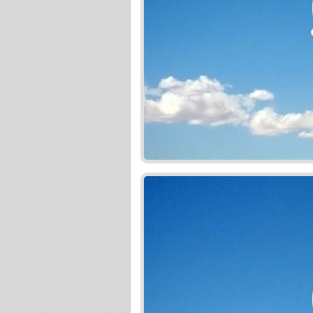
2. podpis Zmluvy o budúcej zmluve + úhrada 1
3. podpis Zmluvy o prevode + úhrada 85% z kúp
najlepším hypotekárnym úverom a získajte komp
Najlepší úver na bývanie získate iba porovnaní
úver na bývanie namiesto existujúceho alebo n
vám kvalitný hypotekárny servis, a to ZDARMA.