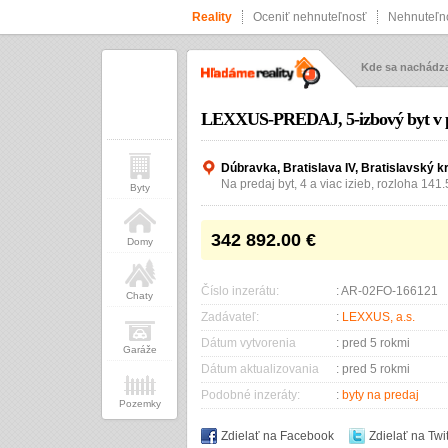
Reality
Oceniť nehnuteľnosť
Nehnuteľno
Kde sa nachád
LEXXUS-PREDAJ, 5-izbový byt v p
Dúbravka, Bratislava IV, Bratislavský k
Na predaj byt, 4 a viac izieb, rozloha 141
Byty
342 892.00
€
Domy
Číslo inzerátu:
: AR-02FO-166121
Chaty
Zadávateľ:
:
LEXXUS, a.s.
Dátum vytvorenia
: pred 5 rokmi
Garáže
Dátum aktualizovania
: pred 5 rokmi
Podobné inzeráty:
:
byty na predaj
Pozemky
Zdielať na Facebook
Zdielať na Twit