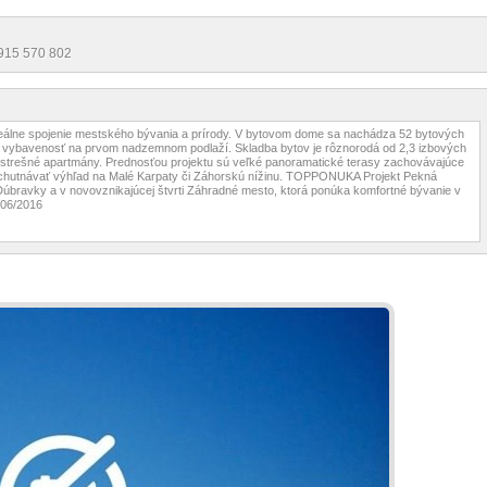
0915 570 802
eálne spojenie mestského bývania a prírody. V bytovom dome sa nachádza 52 bytových
ku vybavenosť na prvom nadzemnom podlaží. Skladba bytov je rôznorodá od 2,3 izbových
é strešné apartmány. Prednosťou projektu sú veľké panoramatické terasy zachovávajúce
 vychutnávať výhľad na Malé Karpaty či Záhorskú nížinu. TOPPONUKA Projekt Pekná
 Dúbravky a v novovznikajúcej štvrti Záhradné mesto, ktorá ponúka komfortné bývanie v
 06/2016
 aj Rakúsko - kompletná infraštruktúra bratislavskej mestskej časti Dúbravka (štátne a
zimný štadión, pošta, mestský úrad, kultúrny dom, služby, obchody, reštaurácie a pod.)
rný bytový dom s veľkorysými panoramatickými terasami
té garáže, detské ihriská obkolesené prírodou, blízkosť nákupného centra
e svetové strany
inancovanie
niekoľkých fáz: 1. podpis Rezervačnej zmluvy + úhrada rezervačného poplatku vo výške
sti bytu