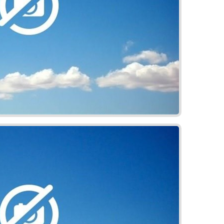
5% z budúcej kúpnej ceny (cena rezervačného poplatku sa započítava)
nej ceny nehnuteľnosti Pre kúpu nehnuteľnosti v tomto projekte využite prefinancovanie
lexné poistenie na mieru. Hypotéka s Hypocentrom je jednoduchá, rýchla a bez starostí.
m všetkých hypoték na trhu. Či už plánujete financovať nové bývanie, získať výhodnejší
ahradiť viacero úverov jednou hypotékou, Hypocentrum je vždy pripravené poskytnúť
 Bezplatné poradenstvo v oblasti hypoték a poistenia získate na hypocentrum.sk.