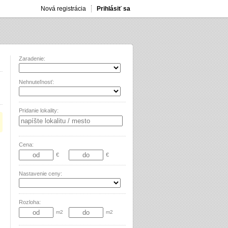
Nová registrácia
Prihlásiť sa
Zaradenie:
Nehnuteľnosť:
Pridanie lokality:
Cena:
€
€
Nastavenie ceny:
Rozloha:
m2
m2