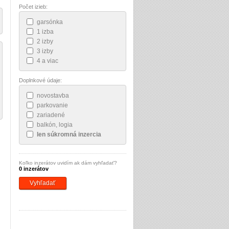
Počet izieb:
garsónka
1 izba
2 izby
3 izby
4 a viac
Doplnkové údaje:
novostavba
parkovanie
zariadené
balkón, logia
len súkromná inzercia
Koľko inzerátov uvidím ak dám vyhľadať?
0 inzerátov
Vyhľadať