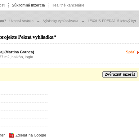
sti
Súkromná inzercia
Realitné kancelárie
zam?
Úvodná stránka
→
Výsledky vyhľadávania
→
LEXXUS-PREDAJ, 5-izbový byt...
rojekte Pekná vyhliadka*
raj (Martina Granca)
Späť
.57 m2, balkón, logia
Zvýrazniť inzerát
ter
Zdielať na Google