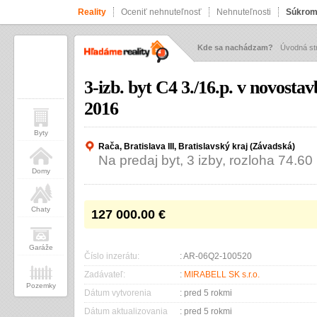
Reality
Oceniť nehnuteľnosť
Nehnuteľnosti
Súkrom
Kde sa nachádzam?
Úvodná st
3-izb. byt C4 3./16.p. v novos
2016
Byty
Rača, Bratislava III, Bratislavský kraj (Závadská)
Na predaj byt, 3 izby, rozloha 74.60
Domy
Chaty
127 000.00
€
Garáže
Číslo inzerátu:
: AR-06Q2-100520
Zadávateľ:
:
MIRABELL SK s.r.o.
Pozemky
Dátum vytvorenia
: pred 5 rokmi
Dátum aktualizovania
: pred 5 rokmi