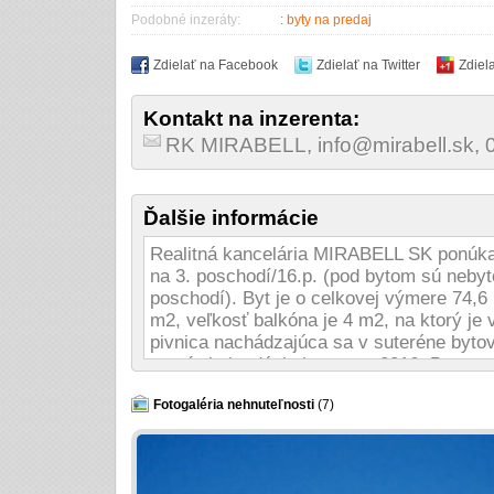
Podobné inzeráty:
:
byty na predaj
Zdielať na Facebook
Zdielať na Twitter
Zdiel
Kontakt na inzerenta:
RK MIRABELL, info@mirabell.sk,
Ďalšie informácie
Realitná kancelária MIRABELL SK ponúka 
na 3. poschodí/16.p. (pod bytom sú nebyto
poschodí). Byt je o celkovej výmere 74,6
m2, veľkosť balkóna je 4 m2, na ktorý je v
pivnica nachádzajúca sa v suteréne byto
termín kolaudácie je marec 2016. Byt sa 
dokončiť do štandardu podľa požiadaviek
bytom je možné prikúpiť si garážové (10.
Fotogaléria nehnuteľnosti
(7)
Termín kolaudácie - jar 2016. Projekt by
sa realizuje v príjemnom prostredí sídlis
obsahuje celkovo 114 bytov, z toho byto