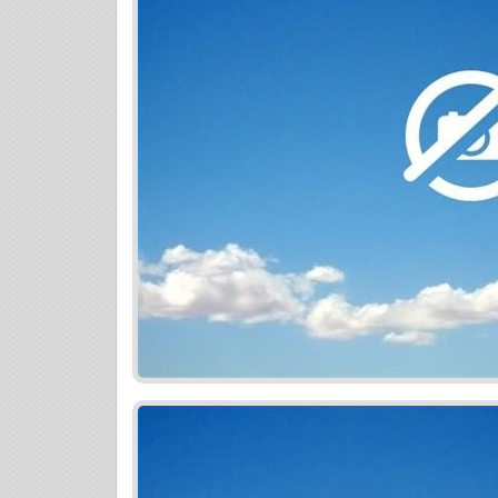
obchodné priestory a 64 dvoj a trojizbov
celkovo 50 dvoj a trojizbových bytov. Kaž
balkón. K bytom je možné prikúpiť si gará
umožňuje priame komunikačné napojenie s
Bratislavy. V blízkosti domov sú k dispozí
Ceny bytov sú nastavené tak, aby uspokoj
bývanie. Kúpna cena bytov sú vrátane pro
partnerom developera). Zabezpečíme kom
je vo vybraných bankách už prednastave
rezervačná zmluva. Kontakt: tel. č. 0948 
Ďalšie ponuky si môžete pozrieť na našej 