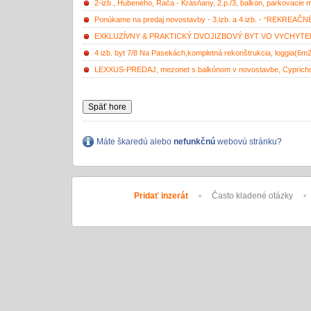
2-izb., Hubeného, Rača - Krásňany, 2.p./3, balkón, parkovacie 
Ponúkame na predaj novostavby - 3.izb. a 4.izb. - “REKREA
EXKLUZĺVNY & PRAKTICKÝ DVOJIZBOVÝ BYT VO VYCHYT
4 izb. byt 7/8 Na Pasekách,kompletná rekonštrukcia, loggia(6m
LEXXUS-PREDAJ, mezonet s balkónom v novostavbe, Cyprichová
Späť hore
Máte škaredú alebo
nefunkčnú
webovú stránku?
Pridať inzerát
•
Často kladené otázky
•