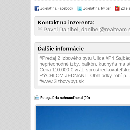
Zdielať na Facebook
Zdielať na Twitter
Zdiel
Kontakt na inzerenta:
Pavel Danihel, danihel@realteam
Ďalšie informácie
#Predaj 2 izbového bytu Ulica #Pri Šajbá
nepriechodné izby, balkón, kuchyňa ma s
Cena 110.000 € vrát. sprostredkovateľ
RÝCHLOM JEDNANÍ ! Obhliadky robí p.D
#www.2izbovybyt.sk
Fotogaléria nehnuteľnosti
(20)