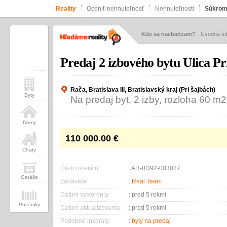
Reality
Oceniť nehnuteľnosť
Nehnuteľnosti
Súkrom
Kde sa nachádzam?
Úvodná st
Predaj 2 izbového bytu Ulica Pr
Rača, Bratislava III, Bratislavský kraj (Pri šajbách)
Byty
Na predaj byt, 2 izby, rozloha 60 m2
Domy
110 000.00
€
Chaty
Číslo inzerátu:
: AR-0D92-003037
Garáže
Zadávateľ:
:
Real Team
Dátum vytvorenia
: pred 5 rokmi
Pozemky
Dátum aktualizovania
: pred 5 rokmi
Podobné inzeráty:
:
byty na predaj