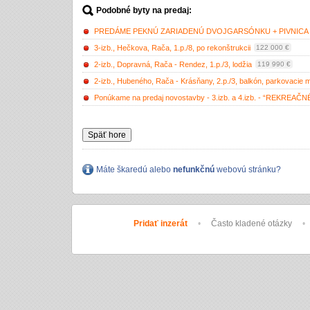
Podobné byty na predaj:
PREDÁME PEKNÚ ZARIADENÚ DVOJGARSÓNKU + PIVNICA V 
3-izb., Hečkova, Rača, 1.p./8, po rekonštrukcii
122 000 €
2-izb., Dopravná, Rača - Rendez, 1.p./3, lodžia
119 990 €
2-izb., Hubeného, Rača - Krásňany, 2.p./3, balkón, parkovacie 
Ponúkame na predaj novostavby - 3.izb. a 4.izb. - “REKREA
Späť hore
Máte škaredú alebo
nefunkčnú
webovú stránku?
Pridať inzerát
•
Často kladené otázky
•