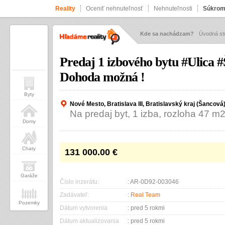
Reality
Oceniť nehnuteľnosť
Nehnuteľnosti
Súkrom
Kde sa nachádzam?
Úvodná st
Predaj 1 izbového bytu #Ulica 
Dohoda možná !
Byty
Nové Mesto, Bratislava III, Bratislavský kraj (Šancová
Na predaj byt, 1 izba, rozloha 47 m
Domy
Chaty
131 000.00
€
Garáže
Číslo inzerátu:
: AR-0D92-003046
Zadávateľ:
:
Real Team
Pozemky
Dátum vytvorenia
: pred 5 rokmi
Dátum aktualizovania
: pred 5 rokmi