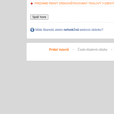
PREDÁME PEKNÝ ZREKONŠTRUOVANÝ TEHLOVÝ 3 IZBOVÝ B
Späť hore
Máte škaredú alebo
nefunkčnú
webovú stránku?
Pridať inzerát
•
Často kladené otázky
•