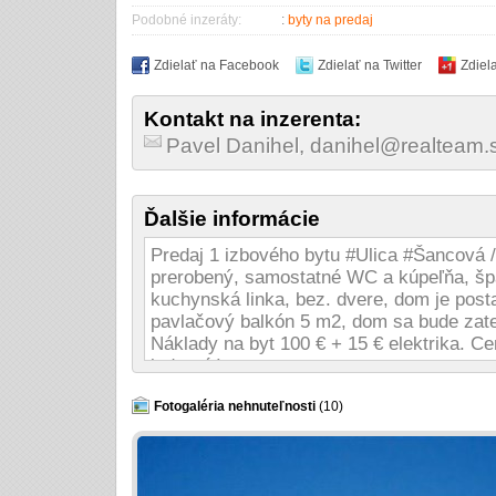
Podobné inzeráty:
:
byty na predaj
Zdielať na Facebook
Zdielať na Twitter
Zdiel
Kontakt na inzerenta:
Pavel Danihel, danihel@realteam
Ďalšie informácie
Predaj 1 izbového bytu #Ulica #Šancová 
prerobený, samostatné WC a kúpeľňa, špa
kuchynská linka, bez. dvere, dom je post
pavlačový balkón 5 m2, dom sa bude zate
Náklady na byt 100 € + 15 € elektrika.
jednaní !
Sprostred. provízia 4000€ v cene a platí 
510
Fotogaléria nehnuteľnosti
(10)
www.1izbovybyt.sk