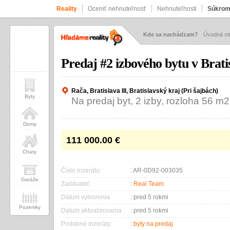
Reality
Oceniť nehnuteľnosť
Nehnuteľnosti
Súkrom
Kde sa nachádzam?
Úvodná st
Predaj #2 izbového bytu v Brat
Rača, Bratislava III, Bratislavský kraj (Pri šajbách)
Byty
Na predaj byt, 2 izby, rozloha 56 m2
Domy
111 000.00
€
Chaty
Číslo inzerátu:
: AR-0D92-003035
Garáže
Zadávateľ:
:
Real Team
Dátum vytvorenia
: pred 5 rokmi
Pozemky
Dátum aktualizovania
: pred 5 rokmi
Podobné inzeráty:
:
byty na predaj