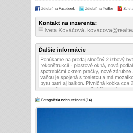
Zdielať na Facebook
Zdielať na Twitter
Zdiel
Kontakt na inzerenta:
Iveta Kováčová, kovacova@realt
Ďalšie informácie
Ponúkame na predaj slnečný 2 izbový byt 
rekonštrukcii - plastové okná, nová podl
spotrebičmi okrem pračky, nové zárubne 
vaňou je spojená s toaletou a má mozaik
bytu patrí aj balkón. Pivničná kobka cca 
zrekonštruovanou a veľmi čistom bytom 
čipovým systémom. Okolie bytového dom
parkovania. V blízkosti sa nachádza dob
Fotogaléria nehnuteľnosti
(14)
dohoda. Záujemcov prosím, aby ma kontakt
kovacova@realteam.sk www.2izbovybyt.