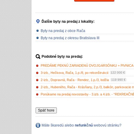
Ďalšie byty na predaj
z lokality:
Byty na predaj z obce Rača
Byty na predaj z okresu Bratislava III
Podobné byty na predaj:
PREDÁME PEKNÚ ZARIADENÚ DVOJGARSÓNKU + PIVNICA V 
3-izb., Hečkova, Rača, 1.p./8, po rekonštrukcii
122 000 €
2-izb., Dopravná, Rača - Rendez, 1.p./3, lodžia
119 990 €
2-izb., Hubeného, Rača - Krásňany, 2.p./3, balkón, parkovacie 
Ponúkame na predaj novostavby - 3.izb. a 4.izb. - “REKREA
Späť hore
Máte škaredú alebo
nefunkčnú
webovú stránku?