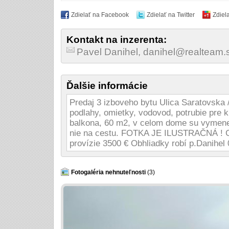
Zdielať na Facebook
Zdielať na Twitter
Zdiel
Kontakt na inzerenta:
Pavel Danihel, danihel@realteam
Ďalšie informácie
Predaj 3 izboveho bytu Ulica Saratovska 
podlahy, omietky, vodovod, potrubie pre 
balkona, 60 m2, v celom dome su vymene
nie na cestu. FOTKA JE ILUSTRAČNÁ ! Ce
provízie 3500 € Obhliadky robí p.Danihel
Fotogaléria nehnuteľnosti
(3)