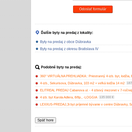
Odoslať formulár
Ďalšie byty na predaj
z lokality:
Byty na predaj z obce Dúbravka
Byty na predaj z okresu Bratislava IV
Podobné byty na predaj:
360° VIRTUÁLNA PREHLIADKA:: Priestranný 4-izb. byt, lodžia, B
4-izb., Sekurisova, Dúbravka, 103 m2 + veľká lodžia 14 m2
167
ELITREAL PREDAJ Cabanova ul. - 4 izbový mezonet v 7-ročnej
4 izb. byt Karola Adlera, 8/8p., -LOGGIA
135 000 €
LEXXUS-PREDAJ,3i byt príjemné bývanie v centre Dúbravky, S
Späť hore