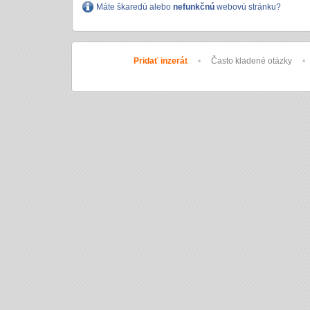
Máte škaredú alebo
nefunkčnú
webovú stránku?
Pridať inzerát
•
Často kladené otázky
•