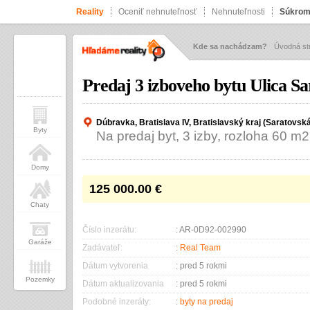
Reality
Oceniť nehnuteľnosť
Nehnuteľnosti
Súkrom
Kde sa nachádzam?
Úvodná st
Predaj 3 izboveho bytu Ulica S
Dúbravka, Bratislava IV, Bratislavský kraj (Saratovsk
Byty
Na predaj byt, 3 izby, rozloha 60 m2
Domy
125 000.00
€
Chaty
Číslo inzerátu:
: AR-0D92-002990
Garáže
Zadávateľ:
:
Real Team
Dátum vytvorenia
: pred 5 rokmi
Pozemky
Dátum aktualizovania
: pred 5 rokmi
Podobné inzeráty:
:
byty na predaj