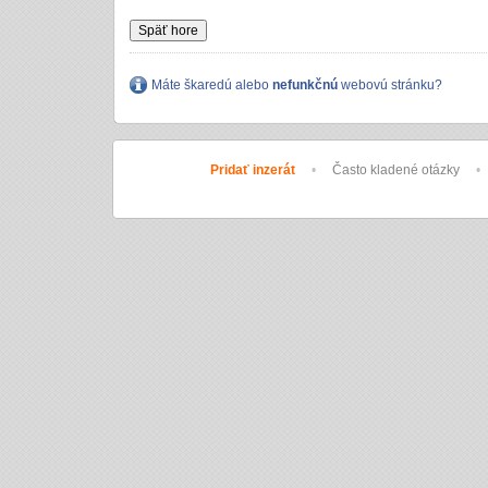
Späť hore
Máte škaredú alebo
nefunkčnú
webovú stránku?
Pridať inzerát
•
Často kladené otázky
•