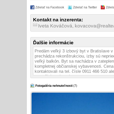
Zdielať na Facebook
Zdielať na Twitter
Zdiel
Kontakt na inzerenta:
Iveta Kováčová, kovacova@realt
Ďalšie informácie
Predám veľký 3 izbový byt v Bratislave v
prechádza rekonštrukciou, izby sú nepriec
veľký balkón. Byt sa nachádza v zatepl
kompletnej občianskej vybavenosti. Cen
kontaktovali na tel. čísle 0911 466 510 
www.3izbovybyt.sk
Fotogaléria nehnuteľnosti
(7)