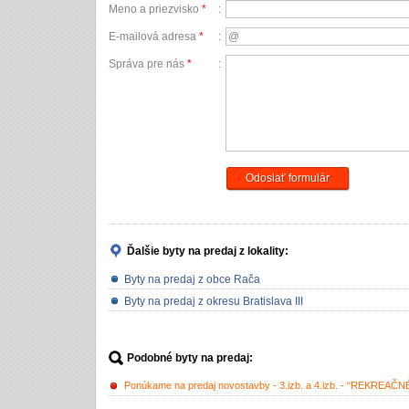
Meno a priezvisko
*
:
E-mailová adresa
*
:
Správa pre nás
*
:
Odoslať formulár
Ďalšie byty na predaj
z lokality:
Byty na predaj z obce Rača
Byty na predaj z okresu Bratislava III
Podobné byty na predaj:
Ponúkame na predaj novostavby - 3.izb. a 4.izb. - “REKREA