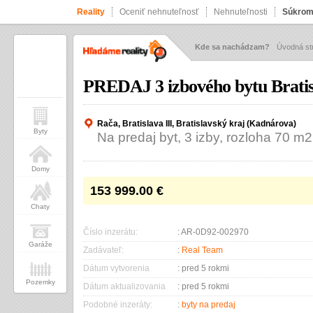
Reality
Oceniť nehnuteľnosť
Nehnuteľnosti
Súkrom
Kde sa nachádzam?
Úvodná st
PREDAJ 3 izbového bytu Brati
Rača, Bratislava III, Bratislavský kraj (Kadnárova)
Byty
Na predaj byt, 3 izby, rozloha 70 m2
Domy
153 999.00
€
Chaty
Číslo inzerátu:
: AR-0D92-002970
Garáže
Zadávateľ:
:
Real Team
Dátum vytvorenia
: pred 5 rokmi
Pozemky
Dátum aktualizovania
: pred 5 rokmi
Podobné inzeráty:
:
byty na predaj