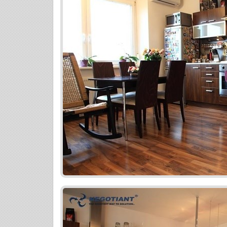
blízkosti do 500 m sa nachádza Kuchajda 
obchody, miestny úrad, lekáreň, materská
nehnuteľnosti: .: Nehnuteľnosť je možné 
úveru. Byt je v osobnom vlastníctve. Pre
financovania kontaktujte nášho pracovník
získať na tomto odkaze: http://www.negot
byt-na-vajnorskej-ulici-|-bratislava-nove
dennou on-line ponukou nehnuteľností na
nehnuteľností... ďalej Vývojom v oblasti
a iné ... Ponúkaná cena už zahrňuje aj pop