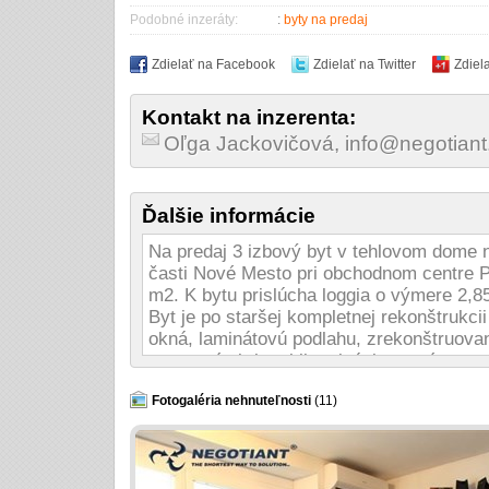
Podobné inzeráty:
:
byty na predaj
Zdielať na Facebook
Zdielať na Twitter
Zdiel
Kontakt na inzerenta:
Oľga Jackovičová, info@negotiant
Ďalšie informácie
Na predaj 3 izbový byt v tehlovom dome na
časti Nové Mesto pri obchodnom centre Po
m2. K bytu prislúcha loggia o výmere 2,85
Byt je po staršej kompletnej rekonštrukci
okná, laminátovú podlahu, zrekonštruovan
vstavané skrine, klimatizáciu, nové rozv
kúrenie, novú kuchynskú linku (viď fotoga
postavený z tehly. V rámci domu je ohra
Fotogaléria nehnuteľnosti
(11)
parkovacím státim pre obyvateľoov domu.
mesačne. Dom je bez výťahu. Občianska v
občianska vybavenosť. Pri bytovom dom