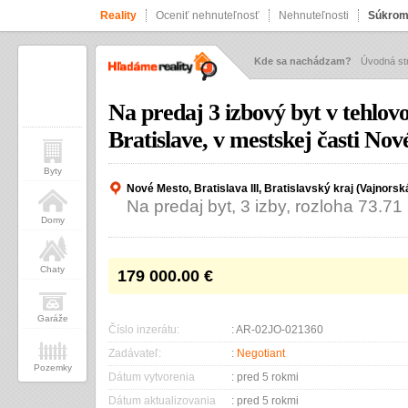
Reality
Oceniť nehnuteľnosť
Nehnuteľnosti
Súkrom
Kde sa nachádzam?
Úvodná st
Na predaj 3 izbový byt v tehlov
Bratislave, v mestskej časti No
Byty
Nové Mesto, Bratislava III, Bratislavský kraj (Vajnorsk
Na predaj byt, 3 izby, rozloha 73.7
Domy
Chaty
179 000.00
€
Garáže
Číslo inzerátu:
: AR-02JO-021360
Zadávateľ:
:
Negotiant
Pozemky
Dátum vytvorenia
: pred 5 rokmi
Dátum aktualizovania
: pred 5 rokmi