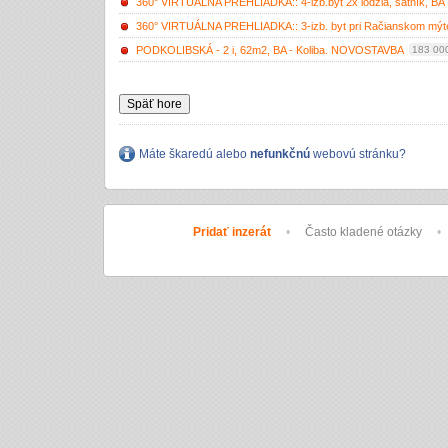
360° VIRTUÁLNA PREHLIADKA:: 4-izb.byt 2x lodžia, šatník, BA II
360° VIRTUÁLNA PREHLIADKA:: 3-izb. byt pri Račianskom mýte, 
PODKOLIBSKÁ - 2 i, 62m2, BA - Koliba. NOVOSTAVBA
183 00
Späť hore
Máte škaredú alebo
nefunkčnú
webovú stránku?
Pridať inzerát
•
Často kladené otázky
•