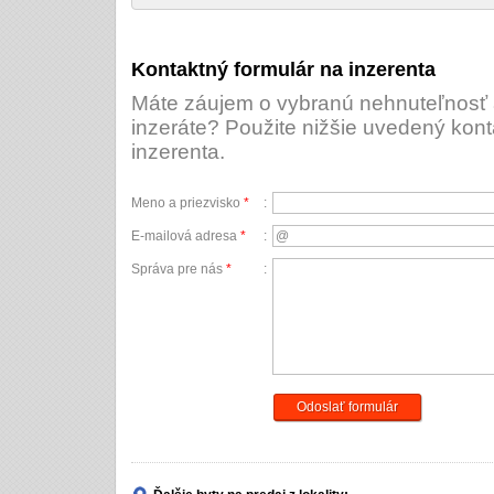
Kontaktný formulár na inzerenta
Máte záujem o vybranú nehnuteľnosť a
inzeráte? Použite nižšie uvedený kont
inzerenta.
Meno a priezvisko
*
:
E-mailová adresa
*
:
Správa pre nás
*
:
Odoslať formulár