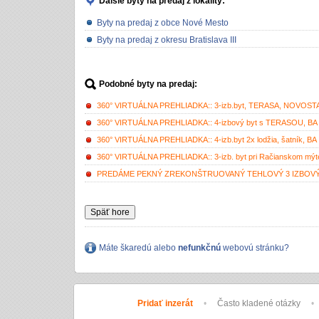
Ďalšie byty na predaj
z lokality:
Byty na predaj z obce Nové Mesto
Byty na predaj z okresu Bratislava III
Podobné byty na predaj:
360° VIRTUÁLNA PREHLIADKA:: 3-izb.byt, TERASA, NOVOSTAVBA,
360° VIRTUÁLNA PREHLIADKA:: 4-izbový byt s TERASOU, BA III.
360° VIRTUÁLNA PREHLIADKA:: 4-izb.byt 2x lodžia, šatník, BA II
360° VIRTUÁLNA PREHLIADKA:: 3-izb. byt pri Račianskom mýte, 
PREDÁME PEKNÝ ZREKONŠTRUOVANÝ TEHLOVÝ 3 IZBOVÝ B
Späť hore
Máte škaredú alebo
nefunkčnú
webovú stránku?
Pridať inzerát
•
Často kladené otázky
•