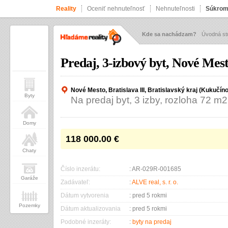
Reality
Oceniť nehnuteľnosť
Nehnuteľnosti
Súkrom
Kde sa nachádzam?
Úvodná st
Predaj, 3-izbový byt, Nové Mest
Nové Mesto, Bratislava III, Bratislavský kraj (Kukučín
Byty
Na predaj byt, 3 izby, rozloha 72 m2
Domy
118 000.00
€
Chaty
Číslo inzerátu:
: AR-029R-001685
Garáže
Zadávateľ:
:
ALVE real, s. r. o.
Dátum vytvorenia
: pred 5 rokmi
Pozemky
Dátum aktualizovania
: pred 5 rokmi
Podobné inzeráty:
:
byty na predaj