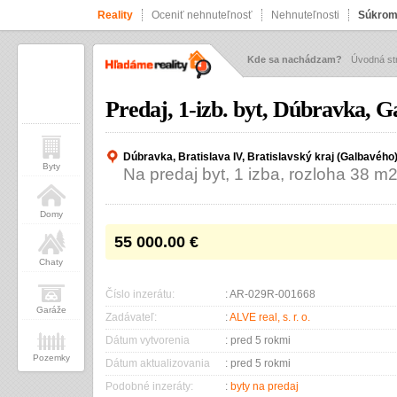
Reality
Oceniť nehnuteľnosť
Nehnuteľnosti
Súkrom
Kde sa nachádzam?
Úvodná st
Predaj, 1-izb. byt, Dúbravka, G
Dúbravka, Bratislava IV, Bratislavský kraj (Galbavého
Byty
Na predaj byt, 1 izba, rozloha 38 m
Domy
55 000.00
€
Chaty
Číslo inzerátu:
: AR-029R-001668
Garáže
Zadávateľ:
:
ALVE real, s. r. o.
Dátum vytvorenia
: pred 5 rokmi
Pozemky
Dátum aktualizovania
: pred 5 rokmi
Podobné inzeráty:
:
byty na predaj