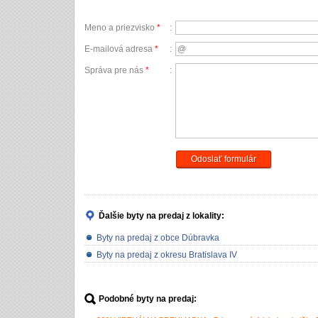
Meno a priezvisko
*
:
E-mailová adresa
*
:
Správa pre nás
*
:
Odoslať formulár
Ďalšie byty na predaj
z lokality:
Byty na predaj z obce Dúbravka
Byty na predaj z okresu Bratislava IV
Podobné byty na predaj: