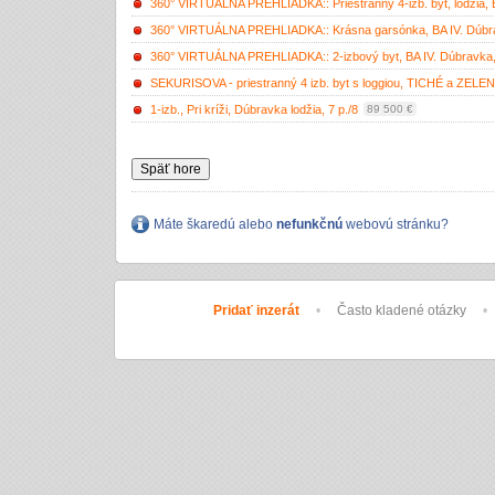
360° VIRTUÁLNA PREHLIADKA:: Priestranný 4-izb. byt, lodžia, B
360° VIRTUÁLNA PREHLIADKA:: Krásna garsónka, BA IV. Dúbrav
360° VIRTUÁLNA PREHLIADKA:: 2-izbový byt, BA IV. Dúbravka, 
SEKURISOVA - priestranný 4 izb. byt s loggiou, TICHÉ a ZELEN
1-izb., Pri kríži, Dúbravka lodžia, 7 p./8
89 500 €
Späť hore
Máte škaredú alebo
nefunkčnú
webovú stránku?
Pridať inzerát
•
Často kladené otázky
•