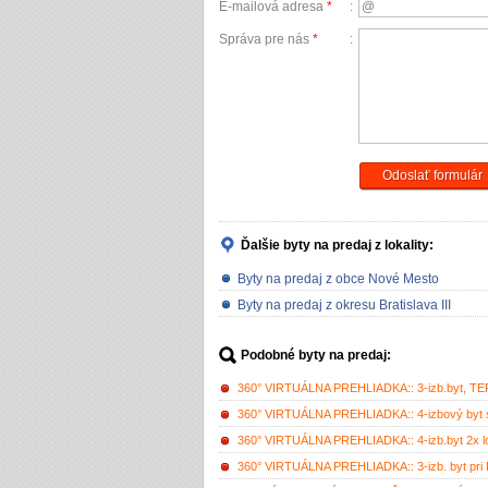
E-mailová adresa
*
:
Správa pre nás
*
:
Odoslať formulár
Ďalšie byty na predaj
z lokality:
Byty na predaj z obce Nové Mesto
Byty na predaj z okresu Bratislava III
Podobné byty na predaj:
360° VIRTUÁLNA PREHLIADKA:: 3-izb.byt, TER
360° VIRTUÁLNA PREHLIADKA:: 4-izbový byt s 
360° VIRTUÁLNA PREHLIADKA:: 4-izb.byt 2x lodž
360° VIRTUÁLNA PREHLIADKA:: 3-izb. byt pri R