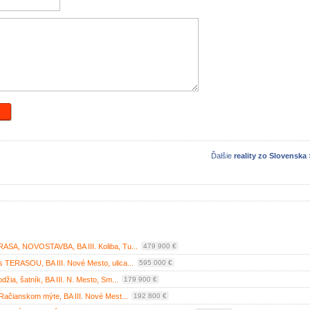
Ďalšie
reality zo Slovenska
ASA, NOVOSTAVBA, BA III. Koliba, Tu...
479 900 €
TERASOU, BA III. Nové Mesto, ulica...
595 000 €
ia, šatník, BA III. N. Mesto, Sm...
179 900 €
ačianskom mýte, BA III. Nové Mest...
192 800 €