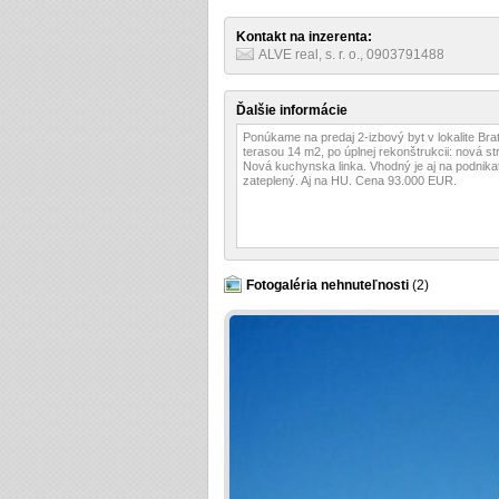
Kontakt na inzerenta:
ALVE real, s. r. o., 0903791488
Ďalšie informácie
Ponúkame na predaj 2-izbový byt v lokalite Bra
terasou 14 m2, po úplnej rekonštrukcii: nová st
Nová kuchynska linka. Vhodný je aj na podnika
zateplený. Aj na HU. Cena 93.000 EUR.
Fotogaléria nehnuteľnosti
(2)