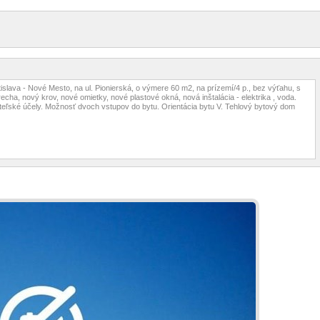
tislava - Nové Mesto, na ul. Pionierská, o výmere 60 m2, na prízemí/4 p., bez výťahu, s
recha, nový krov, nové omietky, nové plastové okná, nová inštalácia - elektrika , voda.
teľské účely. Možnosť dvoch vstupov do bytu. Orientácia bytu V. Tehlový bytový dom