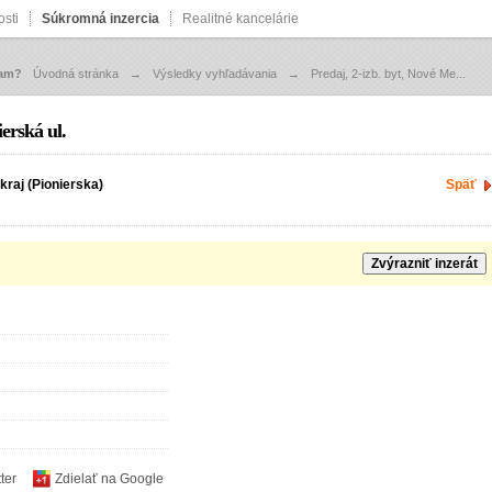
sti
Súkromná inzercia
Realitné kancelárie
zam?
Úvodná stránka
→
Výsledky vyhľadávania
→
Predaj, 2-izb. byt, Nové Me...
erská ul.
kraj (Pionierska)
Späť
Zvýrazniť inzerát
ter
Zdielať na Google