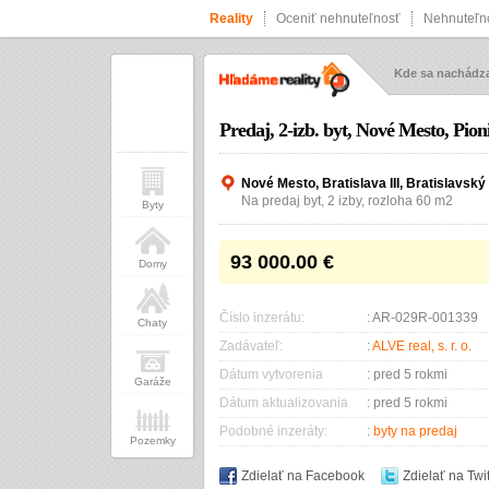
Reality
Oceniť nehnuteľnosť
Nehnuteľno
Kde sa nachád
Predaj, 2-izb. byt, Nové Mesto, Pioni
Nové Mesto, Bratislava III, Bratislavský 
Na predaj byt, 2 izby, rozloha 60 m2
Byty
93 000.00
€
Domy
Číslo inzerátu:
: AR-029R-001339
Chaty
Zadávateľ:
:
ALVE real, s. r. o.
Dátum vytvorenia
: pred 5 rokmi
Garáže
Dátum aktualizovania
: pred 5 rokmi
Podobné inzeráty:
:
byty na predaj
Pozemky
Zdielať na Facebook
Zdielať na Twit