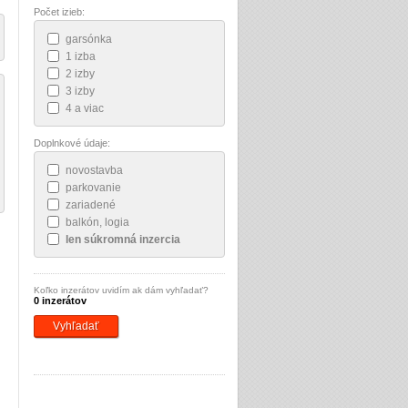
Počet izieb:
garsónka
1 izba
2 izby
3 izby
4 a viac
Doplnkové údaje:
novostavba
parkovanie
zariadené
balkón, logia
len súkromná inzercia
Koľko inzerátov uvidím ak dám vyhľadať?
0 inzerátov
Vyhľadať