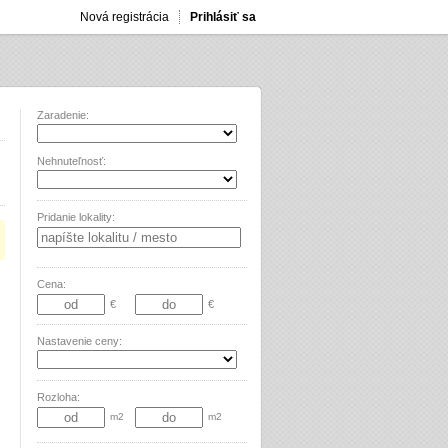
Nová registrácia
Prihlásiť sa
Zaradenie:
Nehnuteľnosť:
Pridanie lokality:
Cena:
€
€
Nastavenie ceny:
Rozloha:
m2
m2