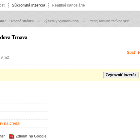
sti
Súkromná inzercia
Realitné kancelárie
zam?
Úvodná stránka
→
Výsledky vyhľadávania
→
Predaj Administratívno skla...
udova Trnava
Späť
129 m2
Zvýrazniť inzerát
ry na predaj
ter
Zdielať na Google