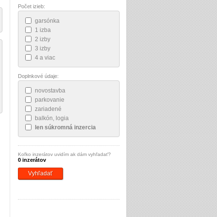
Počet izieb:
garsónka
1 izba
2 izby
3 izby
4 a viac
Doplnkové údaje:
novostavba
parkovanie
zariadené
balkón, logia
len súkromná inzercia
Koľko inzerátov uvidím ak dám vyhľadať?
0 inzerátov
Vyhľadať