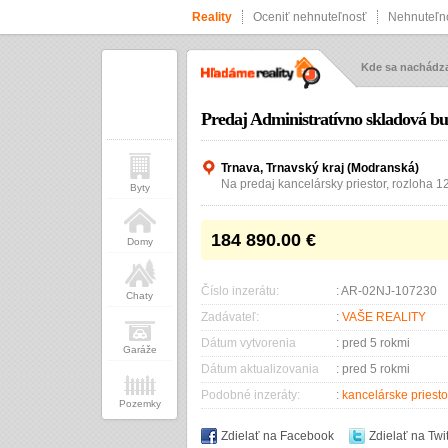
Reality
Oceniť nehnuteľnosť
Nehnuteľno
Kde sa nachád
Predaj Administratívno skladová b
Trnava, Trnavský kraj (Modranská)
Na predaj kancelársky priestor, rozloha 
Byty
184 890.00
€
Domy
Číslo inzerátu:
: AR-02NJ-107230
Chaty
Zadávateľ:
:
VAŠE REALITY
Dátum vytvorenia
: pred 5 rokmi
Garáže
Dátum aktualizovania
: pred 5 rokmi
Podobné inzeráty:
:
kancelárske priesto
Pozemky
Zdielať na Facebook
Zdielať na Twit