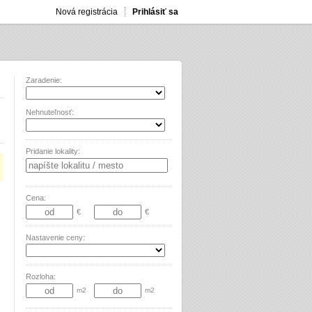
Nová registrácia
Prihlásiť sa
Zaradenie:
Nehnuteľnosť:
Pridanie lokality:
Cena:
€
€
Nastavenie ceny:
Rozloha:
m2
m2