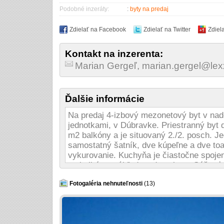
Podobné inzeráty:
:
byty na predaj
Zdielať na Facebook
Zdielať na Twitter
Zdiel
Kontakt na inzerenta:
Marian Gergeľ, marian.gergel@lex
Ďalšie informácie
Na predaj 4-izbový mezonetový byt v nadč
jednotkami, v Dúbravke. Priestranný byt 
m2 balkóny a je situovaný 2./2. posch. Je
samostatný šatník, dve kúpeľne a dve toal
vykurovanie. Kuchyňa je čiastočne spojen
na balkón s výhľadom do zelene. Súčasť
cca 70m2 a výstupom do pred záhradky s
nachádza na prízemí, ma samostatné kúre
Fotogaléria nehnuteľnosti
(13)
jacuzzi. Dobová architektúra, atraktívna
zaručia pokojné bývanie s výhľadom. Byto
dvadsiatimi rokmi. K bytu patrí samost