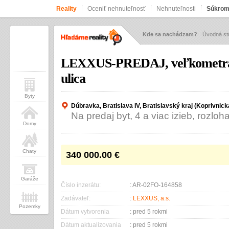
Reality
Oceniť nehnuteľnosť
Nehnuteľnosti
Súkrom
Kde sa nachádzam?
Úvodná st
LEXXUS-PREDAJ, veľkometrážny
ulica
Byty
Dúbravka, Bratislava IV, Bratislavský kraj (Koprivnick
Na predaj byt, 4 a viac izieb, rozloh
Domy
Chaty
340 000.00
€
Garáže
Číslo inzerátu:
: AR-02FO-164858
Zadávateľ:
:
LEXXUS, a.s.
Pozemky
Dátum vytvorenia
: pred 5 rokmi
Dátum aktualizovania
: pred 5 rokmi