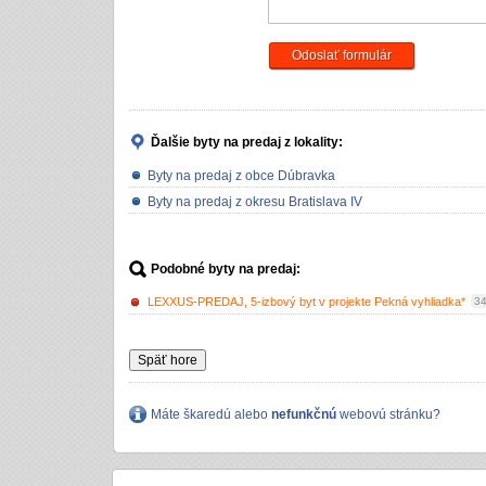
Odoslať formulár
Ďalšie byty na predaj
z lokality:
Byty na predaj z obce Dúbravka
Byty na predaj z okresu Bratislava IV
Podobné byty na predaj:
LEXXUS-PREDAJ, 5-izbový byt v projekte Pekná vyhliadka*
34
Späť hore
Máte škaredú alebo
nefunkčnú
webovú stránku?