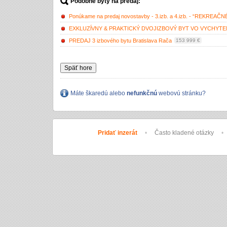
Podobné byty na predaj:
Ponúkame na predaj novostavby - 3.izb. a 4.izb. - “REKREA
EXKLUZĺVNY & PRAKTICKÝ DVOJIZBOVÝ BYT VO VYCHYT
PREDAJ 3 izbového bytu Bratislava Rača
153 999 €
Späť hore
Máte škaredú alebo
nefunkčnú
webovú stránku?
Pridať inzerát
•
Často kladené otázky
•