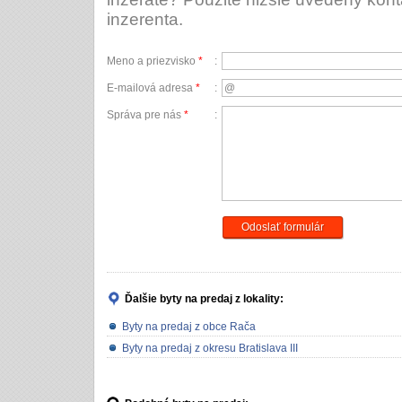
inzerenta.
Meno a priezvisko
*
:
E-mailová adresa
*
:
Správa pre nás
*
:
Odoslať formulár
Ďalšie byty na predaj
z lokality:
Byty na predaj z obce Rača
Byty na predaj z okresu Bratislava III