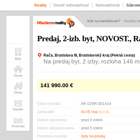
Reality
Oceniť nehnuteľnosť
Nehnuteľnosti
Súkrom
Kde sa nachádzam?
Úvodná st
Predaj, 2-izb. byt, NOVOST., R
Rača, Bratislava III, Bratislavský kraj (Pekná cesta)
Byty
Na predaj byt, 2 izby, rozloha 146 
Domy
141 990.00
€
Chaty
Číslo inzerátu:
: AR-029R-001414
Garáže
Zadávateľ:
:
ALVE real, s. r. o.
Dátum vytvorenia
: pred 5 rokmi
Pozemky
Dátum aktualizovania
: pred 5 rokmi
Podobné inzeráty:
:
byty na predaj