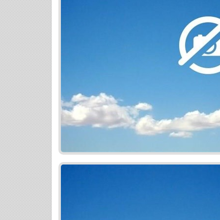
- športové a voľnočasové aktivity v lokali
- obchodné centrum Bory mall 1,5 km
- zastávky MHD 300 m
- výborné napojenie na diaľnicu, centrum
bratislavskej mestskej časti Dúbravka (š
futbalový a zimný štadión, pošta, mestsk
reštaurácie a pod.) Detaily projektu
- komfortné a funkčné rodinné bývanie -
panoramatickými terasami
- komplexná vybavenosť na jednom mieste
prírodou, blízkosť nákupného centra
- kvalitný štandard vyhotovenia
- každý z bytov má orientáciu na minimál
- možnosť variability bytových dispozíci
- výhodné podmienky financovania
- objekt obsahuje aj 6 nebytových priest
Projekt je rozdelený v rámci financovania
zmluvy + úhrada rezervačného poplatku 
závislosti od veľkosti bytu
2. podpis Zmluvy o budúcej zmluve + úh
rezervačného poplatku sa započítava)
3. podpis Zmluvy o prevode + úhrada 85%