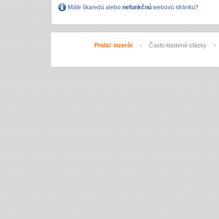
Máte škaredú alebo
nefunkčnú
webovú stránku?
Pridať inzerát
•
Často kladené otázky
•