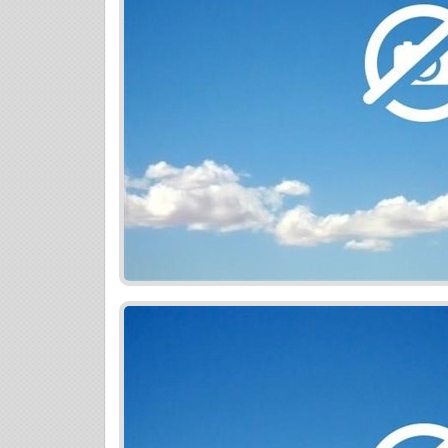
nehnuteľnosti v tomto projekte využite 
a získajte komplexné poistenie na mieru
a bez starostí. Najlepší úver na bývanie
trhu. Či už plánujete financovať nové býv
namiesto existujúceho alebo nahradiť vi
vždy pripravené poskytnúť vám kvalitný 
poradenstvo v oblasti hypoték a poisteni