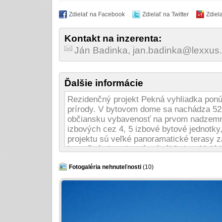
Zdielať na Facebook
Zdielať na Twitter
Zdiel
Kontakt na inzerenta:
Ján Badinka, jan.badinka@lexxus
Ďalšie informácie
Rezidenčný projekt Pekná vyhliadka ponú
prírody. V bytovom dome sa nachádza 52 b
občiansku vybavenosť na prvom nadzemno
izbových cez 4, 5 izbové bytové jednotky
projektu sú veľké panoramatické terasy z
je možné si vychutnávať výhľad na Malé
Začiatok výstavby: 06/2016
Ukončenie výstavby: 02/2019
Fotogaléria nehnuteľnosti
(10)
Aktuálny stav projektu: vo výstavbe Proj
okrajovej časti Dúbravky a v novovznikaj
komfortné bývanie v meste v dotyku s prír
- občianska vybavenosť na mieste
- blízkosť zelene