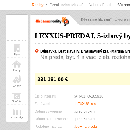
Reality
Oceniť nehnuteľnosť
Nehnuteľnosti
Súkrom
Kde sa nachádzam?
Úvodná st
LEXXUS-PREDAJ, 5-izbový byt 
Dúbravka, Bratislava IV, Bratislavský kraj (Martina Gr
Byty
Na predaj byt, 4 a viac izieb, rozlo
Domy
331 181.00
€
Chaty
Číslo inzerátu:
: AR-02FO-165926
Garáže
Zadávateľ:
:
LEXXUS, a.s.
Dátum vytvorenia
: pred 5 rokmi
Pozemky
Dátum aktualizovania
: pred 5 rokmi
Podobné inzeráty:
:
byty na predaj