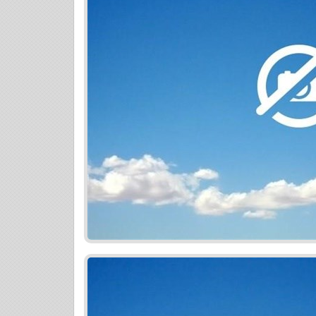
- obchodné centrum Bory Mall 1,5 km
- zastávky MHD 300 m
- výborné napojenie na diaľnicu, centrum
bratislavskej mestskej časti Dúbravka (š
futbalový a zimný štadión, pošta, mestsk
reštaurácie a pod.) Detaily projektu
- komfortné a funkčné rodinné bývanie -
panoramatickými terasami
- komplexná vybavenosť na jednom mieste
prírodou, blízkosť nákupného centra
- kvalitný štandard vyhotovenia v cene by
- pivničná kobka v cene bytu
- každý z bytov má orientáciu na minimál
- možnosť variability bytových dispozícií
- výhodné podmienky financovania
- objekt obsahuje aj 11 nebytových priest
- garážové státia v podzemnej garáži od
Projekt je rozdelený v rámci financovania
zmluvy + úhrada rezervačného poplatku 
závislosti od veľkosti bytu
2. podpis Zmluvy o budúcej zmluve + úh
rezervačného poplatku sa započítava)
3. podpis Zmluvy o prevode + úhrada 85%