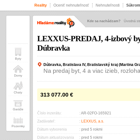
Reality
Oceniť nehnuteľnosť
Nehnuteľnosti
Súkrom
Kde sa nachádzam?
Úvodná st
LEXXUS-PREDAJ, 4-izbový byt 
Dúbravka
Byty
Dúbravka, Bratislava IV, Bratislavský kraj (Martina Gr
Na predaj byt, 4 a viac izieb, rozlo
Domy
Chaty
313 077.00
€
Garáže
Číslo inzerátu:
: AR-02FO-165921
Zadávateľ:
:
LEXXUS, a.s.
Pozemky
Dátum vytvorenia
: pred 5 rokmi
Dátum aktualizovania
: pred 5 rokmi