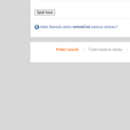
Späť hore
Máte škaredú alebo
nefunkčnú
webovú stránku?
Pridať inzerát
•
Často kladené otázky
•