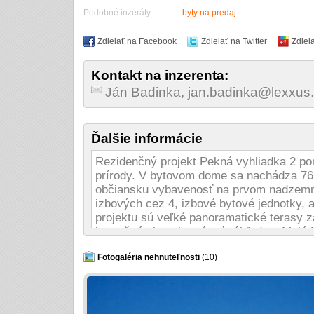
Podobné inzeráty:
:
byty na predaj
Zdielať na Facebook
Zdielať na Twitter
Zdiel
Kontakt na inzerenta:
Ján Badinka, jan.badinka@lexxus
Ďalšie informácie
Rezidenčný projekt Pekná vyhliadka 2 po
prírody. V bytovom dome sa nachádza 76 b
občiansku vybavenosť na prvom nadzemno
izbových cez 4, izbové bytové jednotky,
projektu sú veľké panoramatické terasy z
je možné si vychutnávať výhľad na Malé K
vyhliadka sa nachádza v tichej okrajovej 
Záhradné mesto, ktorá ponúka komfortné b
Fotogaléria nehnuteľnosti
(10)
- občianska vybavenosť na mieste
- blízkosť zelene
- športové a voľnočasové aktivity v lokali