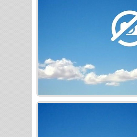
nehnuteľnosti v tomto projekte využite 
a získajte komplexné poistenie na mieru
a bez starostí. Najlepší úver na bývanie
trhu. Či už plánujete financovať nové býv
namiesto existujúceho alebo nahradiť vi
vždy pripravené poskytnúť vám kvalitný 
poradenstvo v oblasti hypoték a poisteni
TOPPONUKA TOPPONUKA