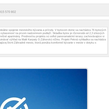
0915 570 802
ideálne spojenie mestského bývania a prírody. V bytovom dome sa nachádza 76 bytových
ku vybavenosť na prvom nadzemnom podlaží. Skladba bytov je rôznorodá od 2,3 izbových
strešné apartmány. Prednosťou projektu sú veľké panoramatické terasy zachovávajúce si
hutnávať výhľad na Malé Karpaty či Záhorskú nížinu. Projekt Pekná vyhliadka sa nachádza
kajúcej štvrti Záhradné mesto, ktorá ponúka komfortné bývanie v meste v dotyku s
 aj Rakúsko - kompletná infraštruktúra bratislavskej mestskej časti Dúbravka (štátne a
zimný štadión, pošta, mestský úrad, kultúrny dom, služby, obchody, reštaurácie a pod.)
rný bytový dom s veľkorysými panoramatickými terasami
té garáže, detské ihriská obkolesené prírodou, blízkosť nákupného centra
e svetové strany
00,- EUR s DPH Financovanie
niekoľkých fáz: 1. podpis Rezervačnej zmluvy + úhrada rezervačného poplatku vo výške
sti bytu