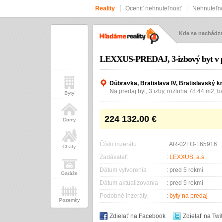
Reality
Oceniť nehnuteľnosť
Nehnuteľno
Kde sa nachád
LEXXUS-PREDAJ, 3-izbový byt v pr
Dúbravka, Bratislava IV, Bratislavský k
Na predaj byt, 3 izby, rozloha 78.44 m2, b
Byty
224 132.00
€
Domy
Číslo inzerátu:
: AR-02FO-165916
Chaty
Zadávateľ:
:
LEXXUS, a.s.
Dátum vytvorenia
: pred 5 rokmi
Garáže
Dátum aktualizovania
: pred 5 rokmi
Podobné inzeráty:
:
byty na predaj
Pozemky
Zdielať na Facebook
Zdielať na Twit