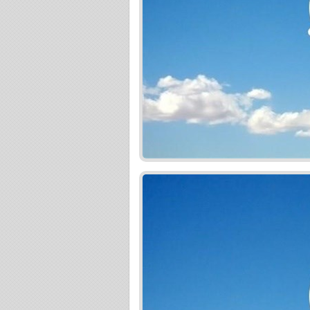
2. podpis Zmluvy o budúcej zmluve + úhrada 1
3. podpis Zmluvy o prevode + úhrada 85% z kúp
najlepším hypotekárnym úverom a získajte komp
Najlepší úver na bývanie získate iba porovnaní
úver na bývanie namiesto existujúceho alebo n
vám kvalitný hypotekárny servis, a to ZDARMA.
TOPPONUKA TOPPONUKA