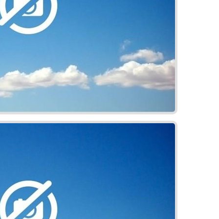
5% z budúcej kúpnej ceny (cena rezervačného poplatku sa započítava)
nej ceny nehnuteľnosti Pre kúpu nehnuteľnosti v tomto projekte využite prefinancovanie
lexné poistenie na mieru. Hypotéka s Hypocentrom je jednoduchá, rýchla a bez starostí.
m všetkých hypoték na trhu. Či už plánujete financovať nové bývanie, získať výhodnejší
ahradiť viacero úverov jednou hypotékou, Hypocentrum je vždy pripravené poskytnúť
 Bezplatné poradenstvo v oblasti hypoték a poistenia získate na hypocentrum.sk.