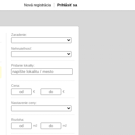
Nová registrácia
Prihlásiť sa
Zaradenie:
Nehnuteľnosť:
Pridanie lokality:
Cena:
€
€
Nastavenie ceny:
Rozloha:
m2
m2