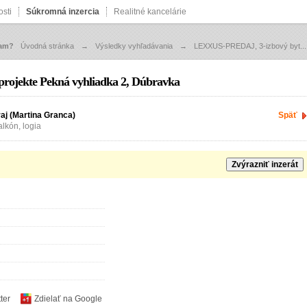
sti
Súkromná inzercia
Realitné kancelárie
zam?
Úvodná stránka
→
Výsledky vyhľadávania
→
LEXXUS-PREDAJ, 3-izbový byt...
ojekte Pekná vyhliadka 2, Dúbravka
raj (Martina Granca)
Späť
alkón, logia
Zvýrazniť inzerát
ter
Zdielať na Google