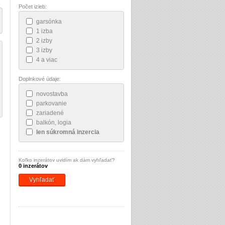
Počet izieb:
garsónka
1 izba
2 izby
3 izby
4 a viac
Doplnkové údaje:
novostavba
parkovanie
zariadené
balkón, logia
len súkromná inzercia
Koľko inzerátov uvidím ak dám vyhľadať?
0 inzerátov
Vyhľadať