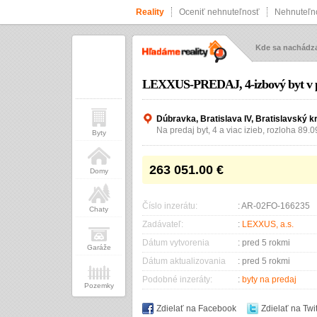
Reality
Oceniť nehnuteľnosť
Nehnuteľno
Kde sa nachád
LEXXUS-PREDAJ, 4-izbový byt v p
Dúbravka, Bratislava IV, Bratislavský k
Na predaj byt, 4 a viac izieb, rozloha 89.0
Byty
263 051.00
€
Domy
Číslo inzerátu:
: AR-02FO-166235
Chaty
Zadávateľ:
:
LEXXUS, a.s.
Dátum vytvorenia
: pred 5 rokmi
Garáže
Dátum aktualizovania
: pred 5 rokmi
Podobné inzeráty:
:
byty na predaj
Pozemky
Zdielať na Facebook
Zdielať na Twit