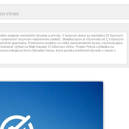
0915 570 802
eálne spojenie mestského bývania a prírody. V bytovom dome sa nachádza 52 bytových
ku vybavenosť na prvom nadzemnom podlaží. Skladba bytov je rôznorodá od 2,3 izbových
é strešné apartmány. Prednosťou projektu sú veľké panoramatické terasy zachovávajúce
vychutnávať výhľad na Malé Karpaty či Záhorskú nížinu. Projekt Pekná vyhliadka sa
v novovznikajúcej štvrti Záhradné mesto, ktorá ponúka komfortné bývanie v meste v
 aj Rakúsko - kompletná infraštruktúra bratislavskej mestskej časti Dúbravka (štátne a
zimný štadión, pošta, mestský úrad, kultúrny dom, služby, obchody, reštaurácie a pod.)
rný bytový dom s veľkorysými panoramatickými terasami
té garáže, detské ihriská obkolesené prírodou, blízkosť nákupného centra
e svetové strany
inancovanie
niekoľkých fáz: 1. podpis Rezervačnej zmluvy + úhrada rezervačného poplatku vo výške
sti bytu