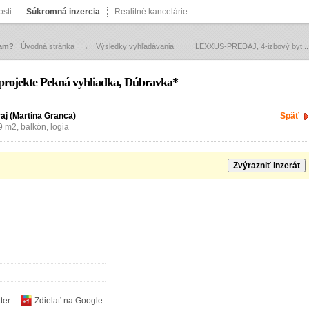
sti
Súkromná inzercia
Realitné kancelárie
zam?
Úvodná stránka
→
Výsledky vyhľadávania
→
LEXXUS-PREDAJ, 4-izbový byt...
rojekte Pekná vyhliadka, Dúbravka*
raj (Martina Granca)
Späť
9 m2, balkón, logia
Zvýrazniť inzerát
ter
Zdielať na Google