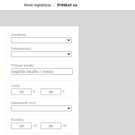
Nová registrácia
Prihlásiť sa
Zaradenie:
Nehnuteľnosť:
Pridanie lokality:
Cena:
€
€
Nastavenie ceny:
Rozloha:
m2
m2