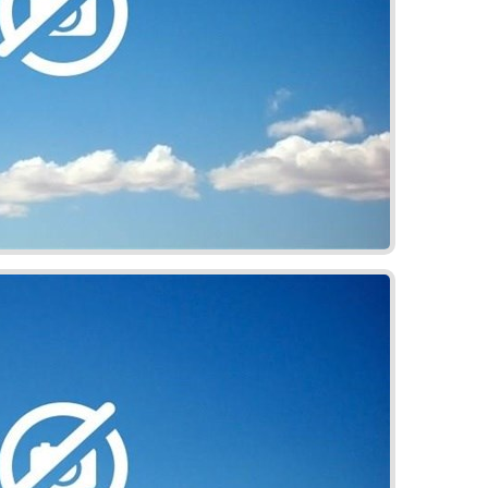
5% z budúcej kúpnej ceny (cena rezervačného poplatku sa započítava)
nej ceny nehnuteľnosti Pre kúpu nehnuteľnosti v tomto projekte využite prefinancovanie
lexné poistenie na mieru. Hypotéka s Hypocentrom je jednoduchá, rýchla a bez starostí.
m všetkých hypoték na trhu. Či už plánujete financovať nové bývanie, získať výhodnejší
ahradiť viacero úverov jednou hypotékou, Hypocentrum je vždy pripravené poskytnúť
 Bezplatné poradenstvo v oblasti hypoték a poistenia získate na hypocentrum.sk.