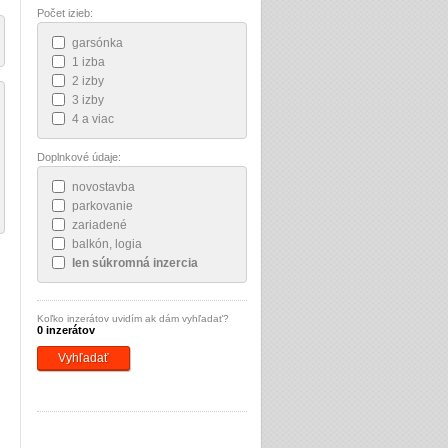
Počet izieb:
garsónka
1 izba
2 izby
3 izby
4 a viac
Doplnkové údaje:
novostavba
parkovanie
zariadené
balkón, logia
len súkromná inzercia
Koľko inzerátov uvidím ak dám vyhľadať?
0 inzerátov
Vyhľadať