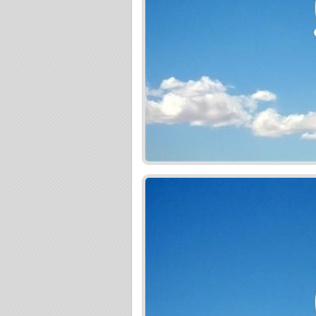
2. podpis Zmluvy o budúcej zmluve + úhrada 1
3. podpis Zmluvy o prevode + úhrada 85% z kúp
najlepším hypotekárnym úverom a získajte komp
Najlepší úver na bývanie získate iba porovnaní
úver na bývanie namiesto existujúceho alebo n
vám kvalitný hypotekárny servis, a to ZDARMA.
TOPPONUKA