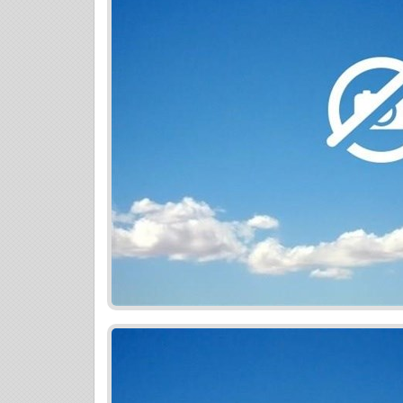
- obchodné centrum Bory Mall 1,5 km
- zastávky MHD 300 m
- výborné napojenie na diaľnicu, centrum
bratislavskej mestskej časti Dúbravka (š
futbalový a zimný štadión, pošta, mestsk
reštaurácie a pod.) Detaily projektu
- komfortné a funkčné rodinné bývanie -
panoramatickými terasami
- komplexná vybavenosť na jednom mieste
prírodou, blízkosť nákupného centra
- kvalitný štandard vyhotovenia v cene by
- pivničná kobka v cene bytu
- každý z bytov má orientáciu na minimál
- možnosť variability bytových dispozícií
- výhodné podmienky financovania
- objekt obsahuje aj 11 nebytových priest
- garážové státia v podzemnej garáži od
Projekt je rozdelený v rámci financovania
zmluvy + úhrada rezervačného poplatku 
závislosti od veľkosti bytu
2. podpis Zmluvy o budúcej zmluve + úh
rezervačného poplatku sa započítava)
3. podpis Zmluvy o prevode + úhrada 85%