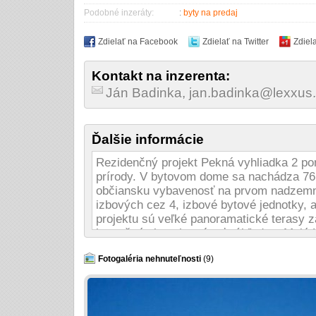
Podobné inzeráty:
:
byty na predaj
Zdielať na Facebook
Zdielať na Twitter
Zdiel
Kontakt na inzerenta:
Ján Badinka, jan.badinka@lexxus
Ďalšie informácie
Rezidenčný projekt Pekná vyhliadka 2 po
prírody. V bytovom dome sa nachádza 76 b
občiansku vybavenosť na prvom nadzemno
izbových cez 4, izbové bytové jednotky,
projektu sú veľké panoramatické terasy z
je možné si vychutnávať výhľad na Malé K
vyhliadka sa nachádza v tichej okrajovej 
Záhradné mesto, ktorá ponúka komfortné b
Fotogaléria nehnuteľnosti
(9)
- občianska vybavenosť na mieste
- blízkosť zelene
- športové a voľnočasové aktivity v lokali