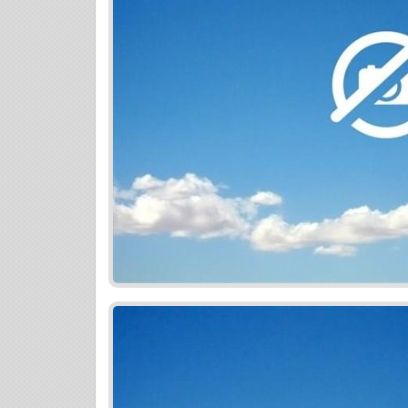
nehnuteľnosti v tomto projekte využite 
a získajte komplexné poistenie na mieru
a bez starostí. Najlepší úver na bývanie
trhu. Či už plánujete financovať nové býv
namiesto existujúceho alebo nahradiť vi
vždy pripravené poskytnúť vám kvalitný 
poradenstvo v oblasti hypoték a poisteni
TOPPONUKA TOPPONUKA