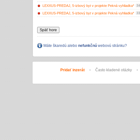
LEXXUS-PREDAJ, 5-izbový byt v projekte Pekná vyhliadka*
34
LEXXUS-PREDAJ, 5-izbový byt v projekte Pekná vyhliadka*
33
Späť hore
Máte škaredú alebo
nefunkčnú
webovú stránku?
Pridať inzerát
•
Často kladené otázky
•