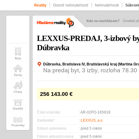
Reality
Oceniť nehnuteľnosť
Nehnuteľnosti
Súkrom
Kde sa nachádzam?
Úvodná st
LEXXUS-PREDAJ, 3-izbový byt 
Dúbravka
Byty
Dúbravka, Bratislava IV, Bratislavský kraj (Martina Gr
Na predaj byt, 3 izby, rozloha 78.30
Domy
Chaty
256 143.00
€
Garáže
Číslo inzerátu:
: AR-02FO-165918
Zadávateľ:
:
LEXXUS, a.s.
Pozemky
Dátum vytvorenia
: pred 5 rokmi
Dátum aktualizovania
: pred 5 rokmi