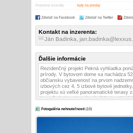
Podobné inzeráty:
:
byty na predaj
Zdielať na Facebook
Zdielať na Twitter
Zdiel
Kontakt na inzerenta:
Ján Badinka, jan.badinka@lexxus
Ďalšie informácie
Rezidenčný projekt Pekná vyhliadka ponú
prírody. V bytovom dome sa nachádza 52 b
občiansku vybavenosť na prvom nadzemno
izbových cez 4, 5 izbové bytové jednotky
projektu sú veľké panoramatické terasy z
je možné si vychutnávať výhľad na Malé K
vyhliadka sa nachádza v tichej okrajovej 
Záhradné mesto, ktorá ponúka komfortné b
Fotogaléria nehnuteľnosti
(10)
- občianska vybavenosť na mieste
- blízkosť zelene
- športové a voľnočasové aktivity v lokali