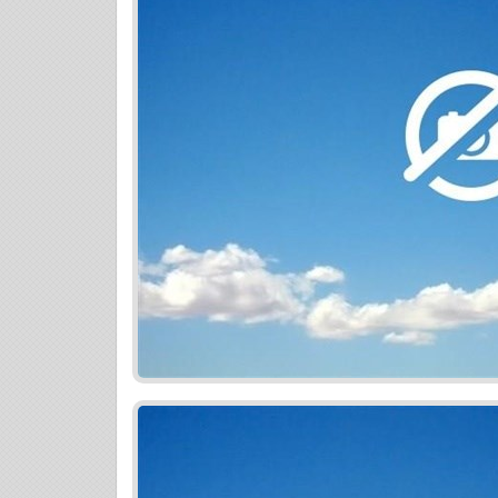
- obchodné centrum Bory mall 1,5 km
- zastávky MHD 300 m
- výborné napojenie na diaľnicu, centrum
bratislavskej mestskej časti Dúbravka (š
futbalový a zimný štadión, pošta, mestsk
reštaurácie a pod.) Detaily projektu
- komfortné a funkčné rodinné bývanie -
panoramatickými terasami
- komplexná vybavenosť na jednom mieste
prírodou, blízkosť nákupného centra
- kvalitný štandard vyhotovenia
- každý z bytov má orientáciu na minimál
- možnosť variability bytových dispozícií
- výhodné podmienky financovania
- objekt obsahuje aj 6 nebytových priest
Projekt je rozdelený v rámci financovania
zmluvy + úhrada rezervačného poplatku 
závislosti od veľkosti bytu
2. podpis Zmluvy o budúcej zmluve + úh
rezervačného poplatku sa započítava)
3. podpis Zmluvy o prevode + úhrada 85%
nehnuteľnosti v tomto projekte využite 
a získajte komplexné poistenie na mieru