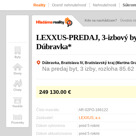
Reality
Oceniť nehnuteľnosť
Nehnuteľnosti
Súkrom
Kde sa nachádzam?
Úvodná st
LEXXUS-PREDAJ, 3-izbový byt 
Dúbravka*
Byty
Dúbravka, Bratislava IV, Bratislavský kraj (Martina Gr
Na predaj byt, 3 izby, rozloha 85.62
Domy
Chaty
249 130.00
€
Garáže
Číslo inzerátu:
: AR-02FO-166122
Zadávateľ:
:
LEXXUS, a.s.
Pozemky
Dátum vytvorenia
: pred 5 rokmi
Dátum aktualizovania
: pred 5 rokmi