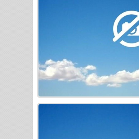
a bez starostí. Najlepší úver na bývanie
trhu. Či už plánujete financovať nové býv
namiesto existujúceho alebo nahradiť vi
vždy pripravené poskytnúť vám kvalitný 
poradenstvo v oblasti hypoték a poisteni
TOPPONUKA