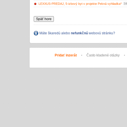
LEXXUS-PREDAJ, 5-izbový byt v projekte Pekná vyhliadka*
34
Späť hore
Máte škaredú alebo
nefunkčnú
webovú stránku?
Pridať inzerát
•
Často kladené otázky
•